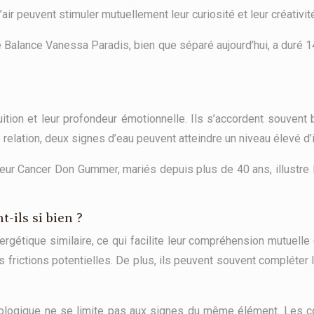
air peuvent stimuler mutuellement leur curiosité et leur créativit
Balance Vanessa Paradis, bien que séparé aujourd’hui, a duré 14 a
tuition et leur profondeur émotionnelle. Ils s’accordent souven
relation, deux signes d’eau peuvent atteindre un niveau élevé d’
teur Cancer Don Gummer, mariés depuis plus de 40 ans, illustre 
ils si bien ?
étique similaire, ce qui facilite leur compréhension mutuelle 
es frictions potentielles. De plus, ils peuvent souvent compléter 
strologique ne se limite pas aux signes du même élément. Les