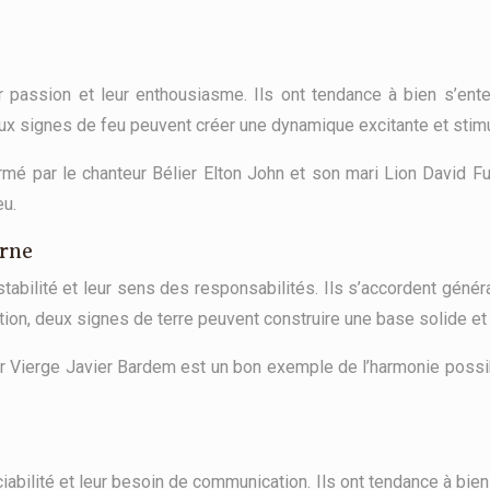
 passion et leur enthousiasme. Ils ont tendance à bien s’enten
ux signes de feu peuvent créer une dynamique excitante et stimu
 par le chanteur Bélier Elton John et son mari Lion David Furni
eu.
orne
abilité et leur sens des responsabilités. Ils s’accordent génér
tion, deux signes de terre peuvent construire une base solide et
ur Vierge Javier Bardem est un bon exemple de l’harmonie possibl
ociabilité et leur besoin de communication. Ils ont tendance à bie