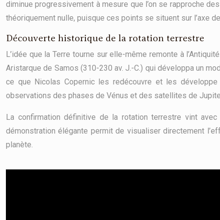
diminue progressivement à mesure que l’on se rapproche des 
théoriquement nulle, puisque ces points se situent sur l’axe de 
Découverte historique de la rotation terrestre
L’idée que la Terre tourne sur elle-même remonte à l’Antiquit
Aristarque de Samos (310-230 av. J.-C.) qui développa un modèl
ce que Nicolas Copernic les redécouvre et les développe 
observations des phases de Vénus et des satellites de Jupite
La confirmation définitive de la rotation terrestre vint a
démonstration élégante permit de visualiser directement l’eff
planète.