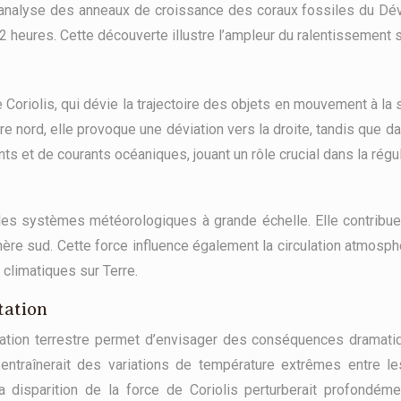
alyse des anneaux de croissance des coraux fossiles du Dévoni
22 heures. Cette découverte illustre l’ampleur du ralentissemen
 Coriolis, qui dévie la trajectoire des objets en mouvement à la 
rd, elle provoque une déviation vers la droite, tandis que dan
et de courants océaniques, jouant un rôle crucial dans la régula
des systèmes météorologiques à grande échelle. Elle contribue 
re sud. Cette force influence également la circulation atmosphér
 climatiques sur Terre.
tation
ation terrestre permet d’envisager des conséquences dramatique
entraînerait des variations de température extrêmes entre l
 disparition de la force de Coriolis perturberait profondé