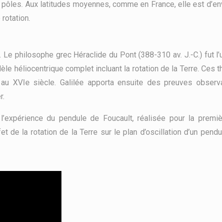
pôles. Aux latitudes moyennes, comme en France, elle est d’env
rotation.
é. Le philosophe grec Héraclide du Pont (388-310 av. J.-C.) fut 
e héliocentrique complet incluant la rotation de la Terre. Ces 
au XVIe siècle. Galilée apporta ensuite des preuves observa
r.
vec l’expérience du pendule de Foucault, réalisée pour la pre
et de la rotation de la Terre sur le plan d’oscillation d’un pen