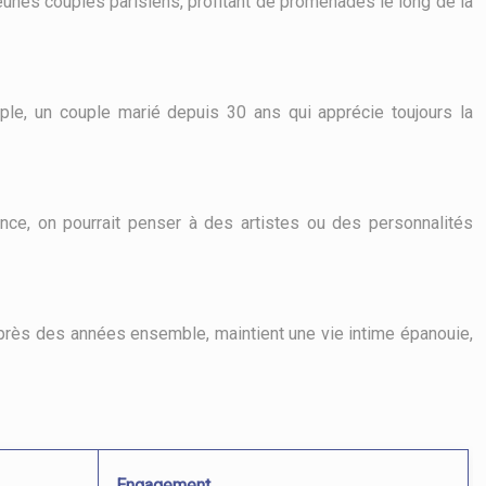
jeunes couples parisiens, profitant de promenades le long de la
le, un couple marié depuis 30 ans qui apprécie toujours la
nce, on pourrait penser à des artistes ou des personnalités
 après des années ensemble, maintient une vie intime épanouie,
Engagement