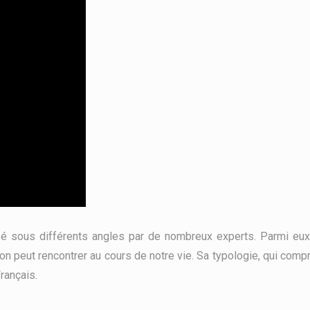
ysé sous différents angles par de nombreux experts. Parmi eu
’on peut rencontrer au cours de notre vie. Sa typologie, qui comp
rançais.