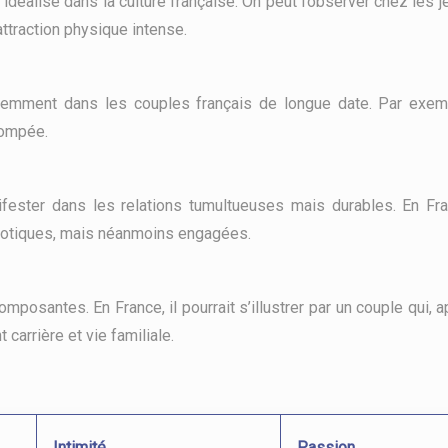
idéalisé dans la culture française. On peut l’observer chez les 
attraction physique intense.
uemment dans les couples français de longue date. Par exemp
tompée.
ester dans les relations tumultueuses mais durables. En Fra
haotiques, mais néanmoins engagées.
mposantes. En France, il pourrait s’illustrer par un couple qui,
carrière et vie familiale.
Intimité
Passion