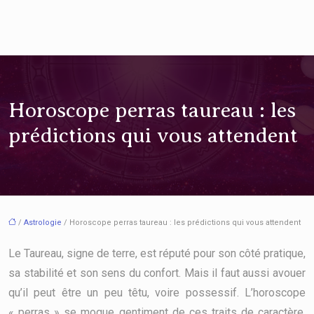
Horoscope perras taureau : les
prédictions qui vous attendent
/
Astrologie
/ Horoscope perras taureau : les prédictions qui vous attendent
Le Taureau, signe de terre, est réputé pour son côté pratique,
sa stabilité et son sens du confort. Mais il faut aussi avouer
qu’il peut être un peu têtu, voire possessif. L’horoscope
« perras » se moque gentiment de ces traits de caractère,