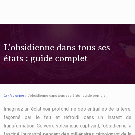
L’obsidienne dans tous ses
états : guide complet
/
Voyance
/ L’obsidienne dans tous ses états : guide complet
Imaginez un éclat noir profond, né des entrailles de la terre,
façonné par le feu et refroidi dans un instant de
transformation. Ce verre volcanique captivant, l’obsidienne, a
fasciné l’humanité pendant des millénaires, témoignant de la