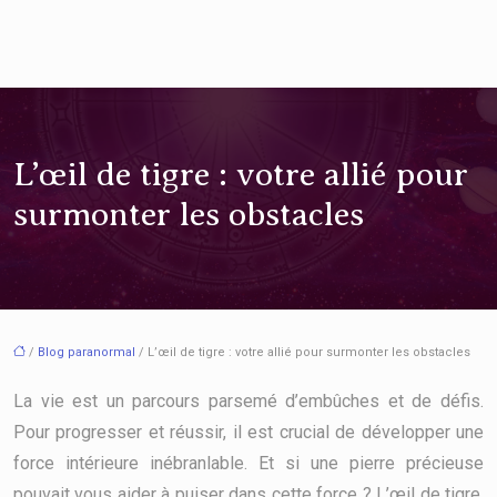
L’œil de tigre : votre allié pour
surmonter les obstacles
/
Blog paranormal
/ L’œil de tigre : votre allié pour surmonter les obstacles
La vie est un parcours parsemé d’embûches et de défis.
Pour progresser et réussir, il est crucial de développer une
force intérieure inébranlable. Et si une pierre précieuse
pouvait vous aider à puiser dans cette force ? L’œil de tigre,