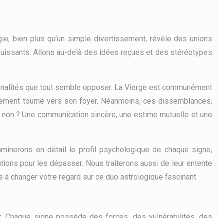
gie, bien plus qu’un simple divertissement, révèle des unions
puissants. Allons au-delà des idées reçues et des stéréotypes
rsonnalités que tout semble opposer. La Vierge est communément
èrement tourné vers son foyer. Néanmoins, ces dissemblances,
ua non ? Une communication sincère, une estime mutuelle et une
xaminerons en détail le profil psychologique de chaque signe,
tions pour les dépasser. Nous traiterons aussi de leur entente
ts à changer votre regard sur ce duo astrologique fascinant.
er. Chaque signe possède des forces, des vulnérabilités, des