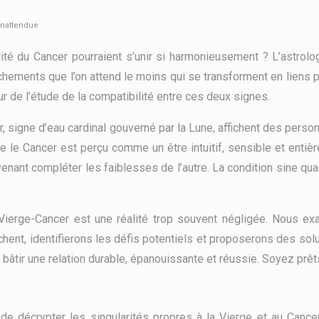
inattendue
lité du Cancer pourraient s’unir si harmonieusement ? L’astrolo
chements que l’on attend le moins qui se transforment en liens 
 de l’étude de la compatibilité entre ces deux signes.
cer, signe d’eau cardinal gouverné par la Lune, affichent des pe
e le Cancer est perçu comme un être intuitif, sensible et enti
venant compléter les faiblesses de l’autre. La condition sine q
é Vierge-Cancer est une réalité trop souvent négligée. Nous e
hent, identifierons les défis potentiels et proposerons des solu
r bâtir une relation durable, épanouissante et réussie. Soyez prê
f de décrypter les singularités propres à la Vierge et au Canc