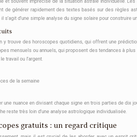
e et souvent imprécise de la situation astrale individuelle. Les al
nt de générer rapidement des textes basés sur des règles ast
é, il s’agit d’une simple analyse du signe solaire pour construire u
tuits
n y trouve des horoscopes quotidiens, qui offrent une prédicti
copes mensuels ou annuels, qui proposent des tendances à plus
 travail ou l’argent.
ces de la semaine
 une nuance en divisant chaque signe en trois parties de dix j
 reste très loin d’une analyse astrologique individualisée.
copes gratuits : un regard critique
sement, mais il est crucial de les aborder avec un esprit crit