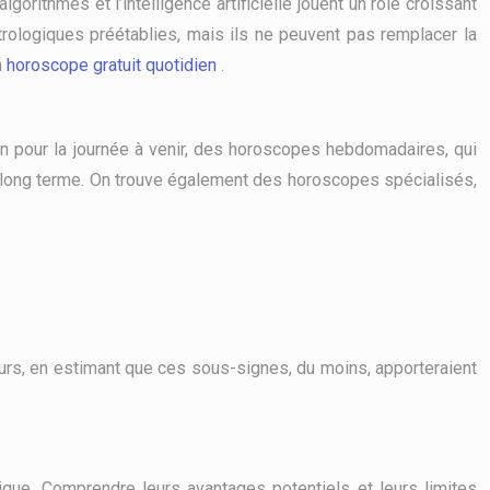
gorithmes et l’intelligence artificielle jouent un rôle croissant
rologiques préétablies, mais ils ne peuvent pas remplacer la
n
horoscope gratuit quotidien
.
on pour la journée à venir, des horoscopes hebdomadaires, qui
 long terme. On trouve également des horoscopes spécialisés,
ours, en estimant que ces sous-signes, du moins, apporteraient
ique. Comprendre leurs avantages potentiels et leurs limites