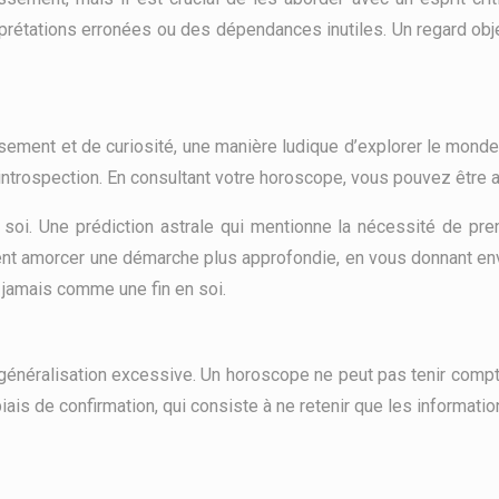
prétations erronées ou des dépendances inutiles. Un regard obje
ment et de curiosité, une manière ludique d’explorer le monde d
introspection. En consultant votre horoscope, vous pouvez être am
soi. Une prédiction astrale qui mentionne la nécessité de pren
euvent amorcer une démarche plus approfondie, en vous donnant e
 jamais comme une fin en soi.
généralisation excessive. Un horoscope ne peut pas tenir compte
 biais de confirmation, qui consiste à ne retenir que les informat