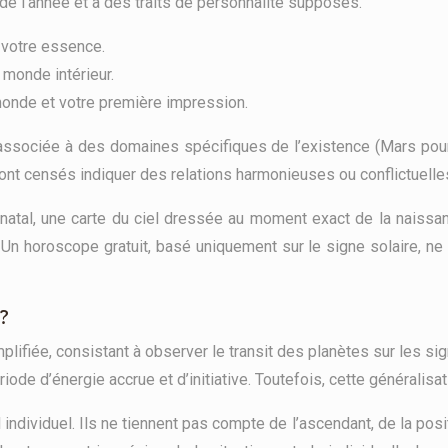
e l’année et à des traits de personnalité supposés.
 votre essence.
 monde intérieur.
monde et votre première impression.
associée à des domaines spécifiques de l’existence (Mars pour l’
sont censés indiquer des relations harmonieuses ou conflictuelle
e natal, une carte du ciel dressée au moment exact de la naiss
Un horoscope gratuit, basé uniquement sur le signe solaire, ne p
?
ifiée, consistant à observer le transit des planètes sur les sign
riode d’énergie accrue et d’initiative. Toutefois, cette généralisa
individuel. Ils ne tiennent pas compte de l’ascendant, de la pos