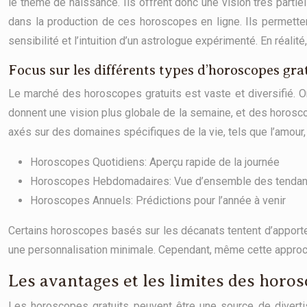
le thème de naissance. Ils offrent donc une vision très partiell
dans la production de ces horoscopes en ligne. Ils permette
sensibilité et l’intuition d’un astrologue expérimenté. En réalit
Focus sur les différents types d’horoscopes gra
Le marché des horoscopes gratuits est vaste et diversifié. O
donnent une vision plus globale de la semaine, et des horos
axés sur des domaines spécifiques de la vie, tels que l’amour, le
Horoscopes Quotidiens: Aperçu rapide de la journée
Horoscopes Hebdomadaires: Vue d’ensemble des tendan
Horoscopes Annuels: Prédictions pour l’année à venir
Certains horoscopes basés sur les décanats tentent d’apporter
une personnalisation minimale. Cependant, même cette approche
Les avantages et les limites des horos
Les horoscopes gratuits peuvent être une source de divertis