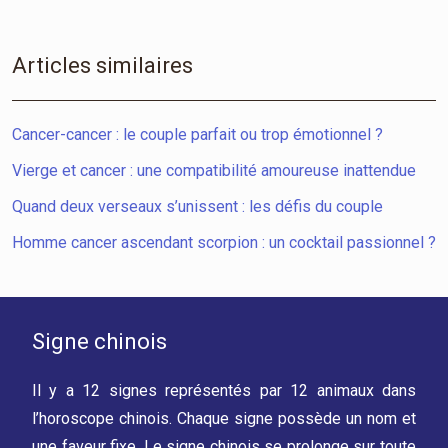
Articles similaires
Cancer-cancer : le couple parfait ou trop émotionnel ?
Vierge et cancer : une compatibilité amoureuse inattendue
Quand deux verseaux s’unissent : les défis du couple
Homme cancer ascendant scorpion : un cocktail passionnel ?
Signe chinois
Il y a 12 signes représentés par 12 animaux dans
l’horoscope chinois. Chaque signe possède un nom et
une faveur fixe. Le signe chinois se prolonge sur toute